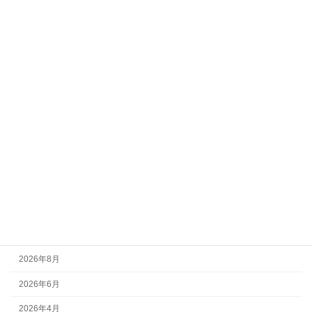
表!!!!
2026-04-06
カテゴリー
Event info
New arrival
Park info
Pro School
Skate School
アーカイブ
2026年8月
2026年6月
2026年4月