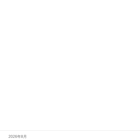
NU-TRIA スケートスクール合格者発
Park info
表!!!!
2026-04-06
カテゴリー
Event info
New arrival
Park info
Pro School
Skate School
アーカイブ
2026年8月