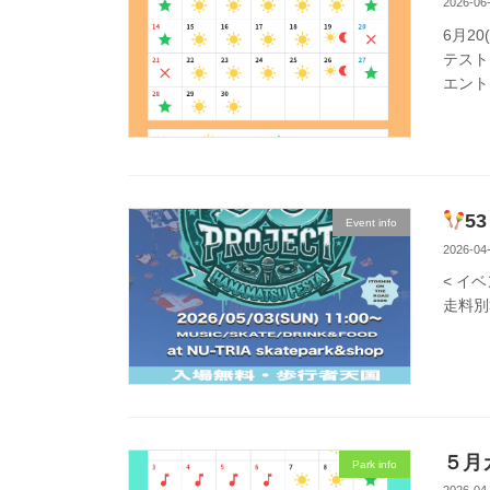
2026-06
6月20
テスト
エント
53
Event info
2026-04
< イベ
走料別> 
５月
Park info