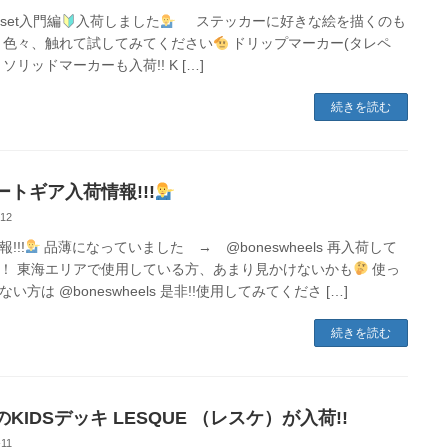
ti set入門編
入荷しました
ステッカーに好きな絵を描くのも
 色々、触れて試してみてください
ドリップマーカー(タレペ
/ ソリッドマーカーも入荷!! K […]
続きを読む
ートギア入荷情報!!!
-12
!!!
品薄になっていました → @boneswheels 再入荷して
！ 東海エリアで使用している方、あまり見かけないかも
使っ
い方は @boneswheels 是非!!使用してみてくださ […]
続きを読む
KIDSデッキ LESQUE （レスケ）が入荷!!
-11