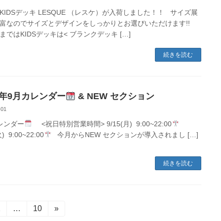
KIDSデッキ LESQUE （レスケ）が入荷しました！！ サイズ展
富なのでサイズとデザインをしっかりとお選びいただけます!!
まではKIDSデッキは< ブランクデッキ […]
続きを読む
25年9月カレンダー
& NEW セクション
-01
レンダー
<祝日特別営業時間> 9/15(月) 9:00~22:00
火) 9:00~22:00
今月からNEW セクションが導入されまし […]
続きを読む
固
2
…
固
10
»
定
定