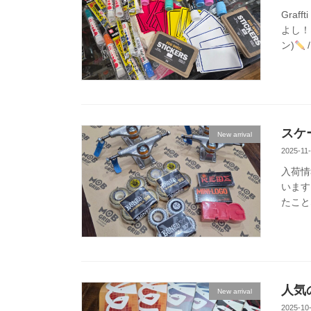
Graff
よし！
ン)
スケ
New arrival
2025-11
入荷情報
います
たことな
人気の
New arrival
2025-10