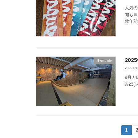
人気の
開も豊
数年前
20
Event info
2025-09
9月カ
9/23(
投
固
1
定