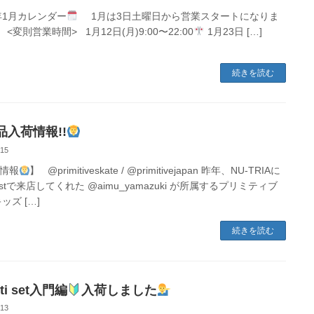
6年1月カレンダー
1月は3日土曜日から営業スタートになりま
<変則営業時間> 1月12日(月)9:00〜22:00
1月23日 […]
続きを読む
品入荷情報!!
-15
情報
】 @primitiveskate / @primitivejapan 昨年、NU-TRIAに
stで来店してくれた @aimu_yamazuki が所属するプリミティブ
ッズ […]
続きを読む
fti set入門編
入荷しました
-13