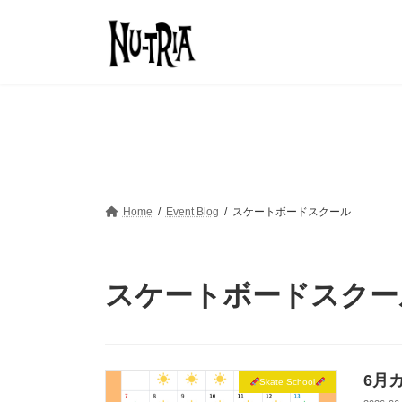
コ
ナ
ン
ビ
テ
ゲ
ン
ー
ツ
シ
へ
ョ
ス
ン
キ
に
ッ
移
プ
動
Home
Event Blog
スケートボードスクール
スケートボードスクー
6月
Skate School