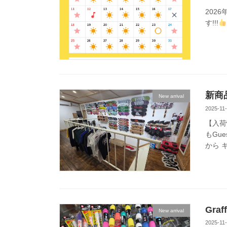
202
す!!!
新商
New arrival
2025-11
【入荷
もGue
から キ
Graf
New arrival
2025-11