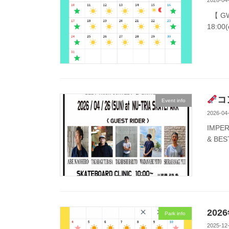
2026-04
【 GW営
18:00(
コ
Event info
2026-04
IMPER
& BES
20
Park info
2025-12