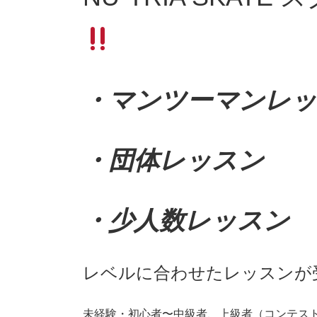
時
:
・マンツーマンレ
・団体レッスン
・少人数レッスン
レベルに合わせたレッスンが
未経験・初心者〜中級者、上級者（コンテス