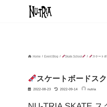
コ
ナ
ン
ビ
テ
ゲ
ン
ー
ツ
シ
へ
ョ
ス
ン
キ
に
ッ
移
プ
動
Home
Event Blog
Skate School
スケートボ
スケートボードス
最
2022-08-23
2022-09-14
nutria
終
更
新
NU-TRIA SKAT
日